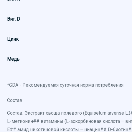
Вит. D
Цинк
Медь
*GDA - Рекомендуемая суточная норма потребления
Состав
Состав:
Экстракт хвоща полевого (Equisetum arvense L.)#
L-метионин## витамины (L-аскорбиновая кислота – вит
Е## амид никотиновой кислоты – ниацин## D-биотин##