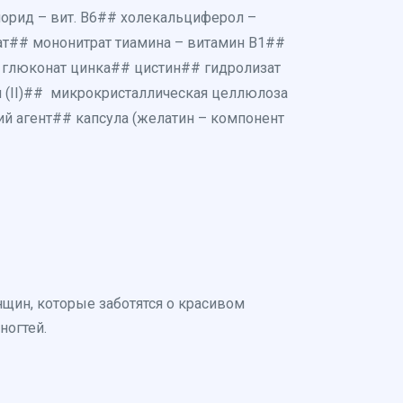
лорид – вит. В6## холекальциферол –
ат## мононитрат тиамина – витамин В1##
# глюконат цинка## цистин## гидролизат
 (II)## микрокристаллическая целлюлоза
й агент## капсула (желатин – компонент
енщин, которые заботятся о красивом
ногтей.