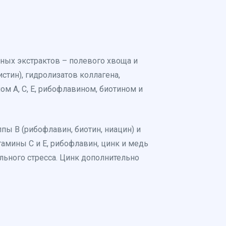
ных экстрактов – полевого хвоща и
стин), гидролизатов коллагена,
м А, С, Е, рибофлавином, биотином и
пы В (рибофлавин, биотин, ниацин) и
амины С и Е, рибофлавин, цинк и медь
льного стресса. Цинк дополнительно