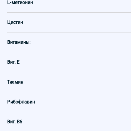
L-метионин
Цистин
Витамины:
Вит. E
Тиамин
Рибофлавин
Вит. B6