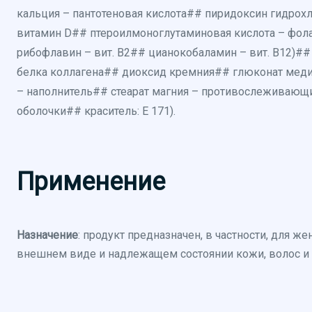
кальция – пантотеновая кислота## пиридоксин гидрох
витамин D## птероилмоноглутаминовая кислота – фол
рибофлавин – вит. B2## цианокобаламин – вит. В12)#
белка коллагена## диоксид кремния## глюконат меди
– наполнитель## стеарат магния – противослеживающи
оболочки## краситель: E 171).
Применение
Назначение
: продукт предназначен, в частности, для ж
внешнем виде и надлежащем состоянии кожи, волос и 