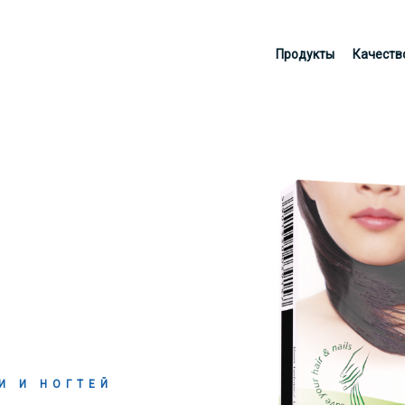
 jakości w oparciu o wyselekcjonowane surowce i najnowocześni
Продукты
Качеств
je zdrowie, uroda oraz witalność były na najwyższym poziomie.
И И НОГТЕЙ